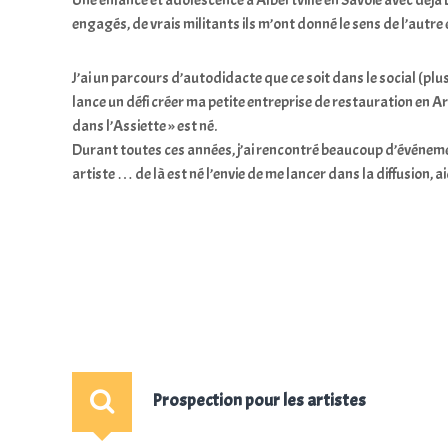
Une enfance et adolescence à Albertville en Savoie avec déjà
engagés, de vrais militants ils m’ont donné le sens de l’autre e
J’ai un parcours d’autodidacte que ce soit dans le social (plus
lance un défi créer ma petite entreprise de restauration en Ar
dans l’Assiette » est né.
Durant toutes ces années, j’ai rencontré beaucoup d’événement
artiste … de là est né l’envie de me lancer dans la diffusion, 
Prospection pour les artistes