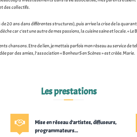
 beaucoup d’investissements dans la vie associative, mes parents étaient 
t des collectifs.
 de 20 ans dans différentes structures), puis arrive la crise de la quarant
dèche car c’est une autre de mes passions, la cuisine saine et locale. « Le
s chansons. Etre de lien, je mettais parfois mon réseau au service de tel
aidée par des amies, l’association « BonheurS en Scènes » est créée. Marie.
Les prestations
Mise en réseau d'artistes, diffuseurs,
programmateurs...