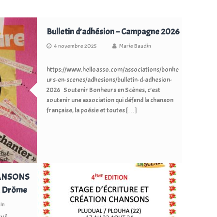
Bulletin d’adhésion – Campagne 2026
4 novembre 2025
Marie Baudin
https://www.helloasso.com/associations/bonhe
urs-en-scenes/adhesions/bulletin-d-adhesion-
2026 Soutenir Bonheurs en Scènes, c’est
soutenir une association qui défend la chanson
française, la poésie et toutes […]
HANSONS
la Drôme
in