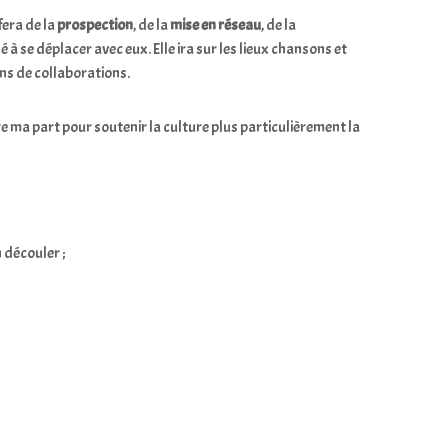
fera de la
prospection
, de la
mise en réseau
, de la
 à se déplacer avec eux. Elle ira sur les lieux chansons et
ons de collaborations.
tre ma part pour soutenir la culture plus particulièrement la
n découler ;