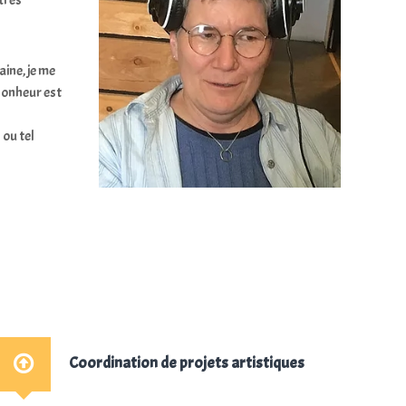
très
aine, je me
 Bonheur est
 ou tel
Coordination de projets artistiques