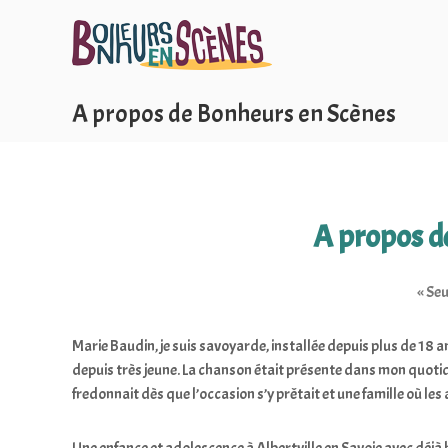
B
A
o
l
n
l
h
e
e
r
A propos de Bonheurs en Scènes
u
a
r
u
s
c
e
o
n
n
A propos de
S
t
c
e
« Seu
è
n
n
u
e
Marie Baudin, je suis savoyarde, installée depuis plus de 18 
s
depuis très jeune. La chanson était présente dans mon quotid
fredonnait dès que l’occasion s’y prêtait et une famille où les a