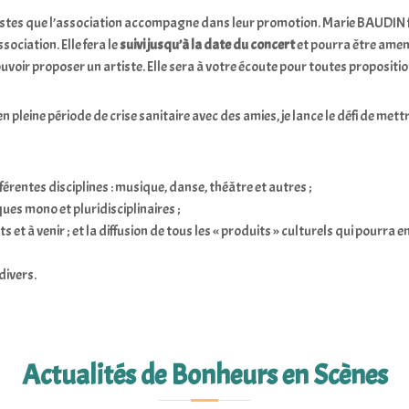
rtistes que l’association accompagne dans leur promotion. Marie BAUDIN 
sociation. Elle fera le
suivi jusqu’à la date du concert
et pourra être amené
uvoir proposer un artiste. Elle sera à votre écoute pour toutes propositi
n pleine période de crise sanitaire avec des amies, je lance le défi de met
fférentes disciplines : musique, danse, théâtre et autres ;
ues mono et pluridisciplinaires ;
et à venir ; et la diffusion de tous les « produits » culturels qui pourra e
divers.
Actualités de Bonheurs en Scènes