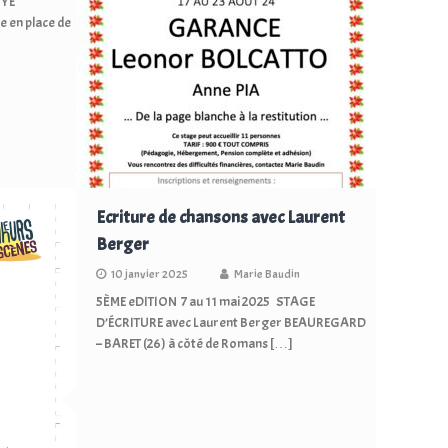
OYÉ
 en place de
Ecriture de chansons avec Laurent
Berger
10 janvier 2025
Marie Baudin
5ÈME eDITION 7 au 11 mai 2025 STAGE
D’ÉCRITURE avec Laurent Berger BEAUREGARD
– BARET (26) à côté de Romans […]