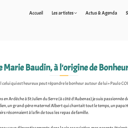
Accueil
Les artistes
Actus & Agenda
S
 Marie Baudin, à l'origine de Bonheu
l celui qui est heureux peut répandre le bonheur autour de lui » Paulo 
ans en Ardèche à St Julien du Serre (à côté d’Aubenas) je suis passionnée 
ien, un grand-père maternel Albert qui chantait tout le temps, un papa H
irs résonnaient à la fin de tous les repas de famille.