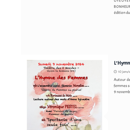
OYÉ OYÉ 
BONHEURS 
édition d
L’Hymn
10 janv
Autour de
femmes se
9 novembr