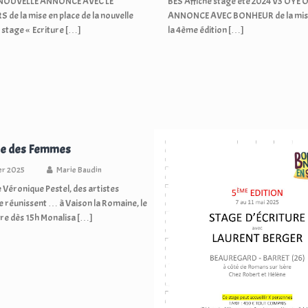
NOUVELLE ANNONCE AVEC LE
BES Affiche stage été 2024 V3 OYÉ 
de la mise en place de la nouvelle
ANNONCE AVEC BONHEUR de la mise
u stage « Ecriture […]
la 4ème édition […]
e des Femmes
ier 2025
Marie Baudin
 Véronique Pestel, des artistes
 réunissent … à Vaison la Romaine, le
e dès 15h Monalisa […]