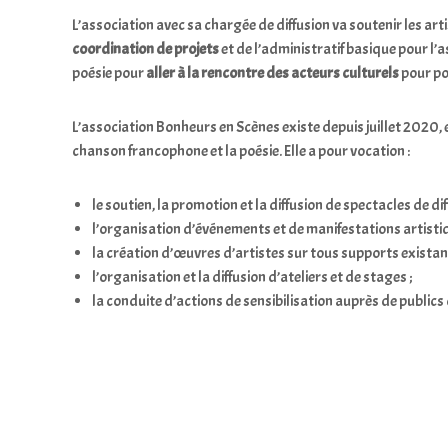
L’association avec sa chargée de diffusion va soutenir les a
coordination de projets
et de l’administratif basique pour l’as
poésie pour
aller à la rencontre des acteurs culturels
pour po
L’association Bonheurs en Scènes existe depuis juillet 2020, e
chanson francophone et la poésie. Elle a pour vocation :
le soutien, la promotion et la diffusion de spectacles de di
l’organisation d’événements et de manifestations artistiq
la création d’œuvres d’artistes sur tous supports existants 
l’organisation et la diffusion d’ateliers et de stages ;
la conduite d’actions de sensibilisation auprès de publics 