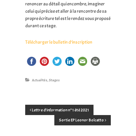
renoncer au détail qui encombre, imaginer
celui qui précise et aller à la rencontre de sa
propre écriture tel est le rendez vous proposé
durant ce stage.
Télécharger le bulletin d’inscription
,
Actualités
Stages
N
Lettre d’information n°1 été 2021
Sortie EP Leonor Bolcatto
a